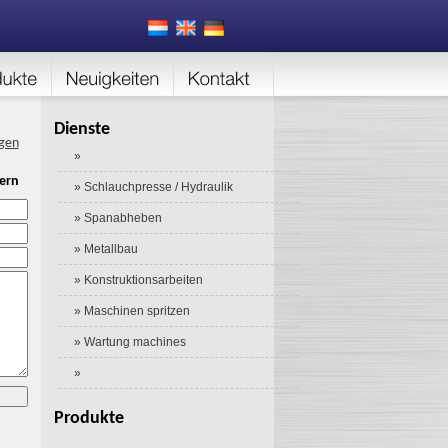
Dienste
gen
»
ern
» Schlauchpresse / Hydraulik
» Spanabheben
» Metallbau
» Konstruktionsarbeiten
» Maschinen spritzen
» Wartung machines
»
Produkte