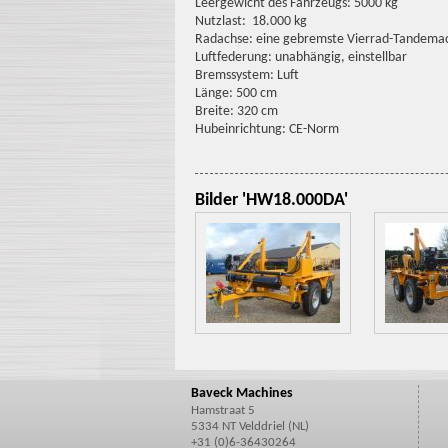
Leergewicht des Fahrzeugs: 5000 kg
Nutzlast: 18.000 kg
Radachse: eine gebremste Vierrad-Tandema
Luftfederung: unabhängig, einstellbar
Bremssystem: Luft
Länge: 500 cm
Breite: 320 cm
Hubeinrichtung: CE-Norm
Bilder 'HW18.000DA'
Baveck Machines
Hamstraat 5
5334 NT Velddriel (NL)
+31 (0)6-36430264