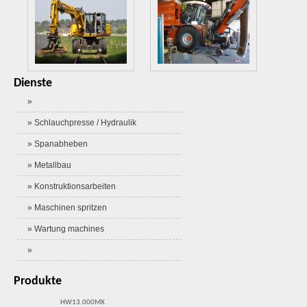
Dienste
»
» Schlauchpresse / Hydraulik
» Spanabheben
» Metallbau
» Konstruktionsarbeiten
» Maschinen spritzen
» Wartung machines
»
Produkte
HW13.000MX
Ballast schieber