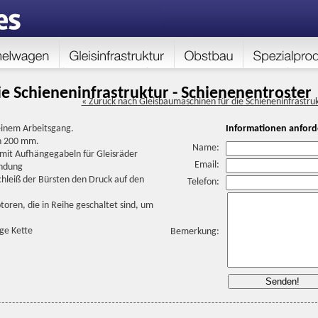
e Schieneninfrastruktur - Schienenentroster
« Zuruck nach Gleisbaumaschinen für die Schieneninfrastru
einem Arbeitsgang.
Informationen anford
on 200 mm.
Name:
mit Aufhängegabeln für Gleisräder
Email:
indung
hleiß der Bürsten den Druck auf den
Telefon:
oren, die in Reihe geschaltet sind, um
ge Kette
Bemerkung: