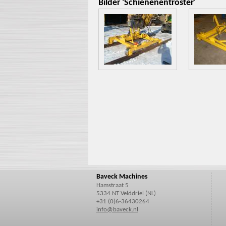
Bilder 'Schienenentroster'
Baveck Machines
Hamstraat 5
5334 NT Velddriel (NL)
+31 (0)6-36430264
info@baveck.nl