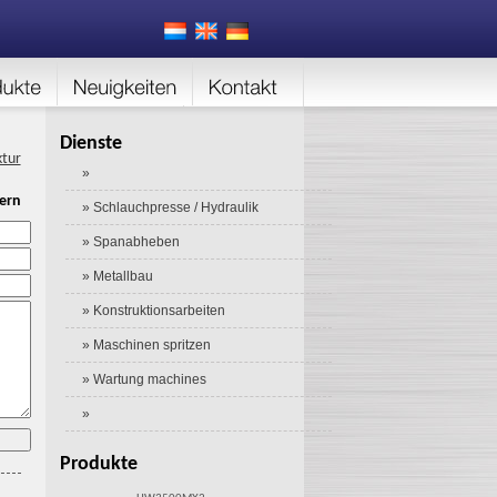
Dienste
ktur
»
ern
» Schlauchpresse / Hydraulik
» Spanabheben
» Metallbau
» Konstruktionsarbeiten
» Maschinen spritzen
» Wartung machines
»
Produkte