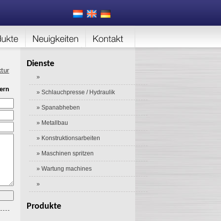
Dienste
ktur
»
ern
» Schlauchpresse / Hydraulik
» Spanabheben
» Metallbau
» Konstruktionsarbeiten
» Maschinen spritzen
» Wartung machines
»
Produkte