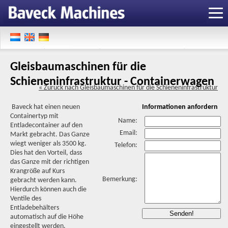
Gleisbaumaschinen für die
Schieneninfrastruktur - Containerwagen
« Zuruck nach Gleisbaumaschinen für die Schieneninfrastruktur
Baveck hat einen neuen
Informationen anfordern
Containertyp mit
Name:
Entladecontainer auf den
Email:
Markt gebracht. Das Ganze
wiegt weniger als 3500 kg.
Telefon:
Dies hat den Vorteil, dass
das Ganze mit der richtigen
Krangröße auf Kurs
Bemerkung:
gebracht werden kann.
Hierdurch können auch die
Ventile des
Entladebehälters
automatisch auf die Höhe
eingestellt werden.