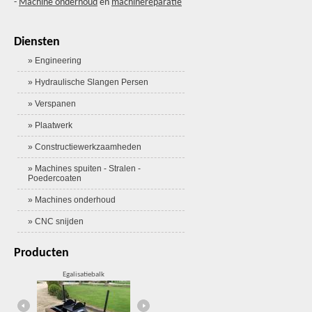
-
Machine onderhoud
en
machinereparatie
Diensten
» Engineering
» Hydraulische Slangen Persen
» Verspanen
» Plaatwerk
» Constructiewerkzaamheden
» Machines spuiten - Stralen -
Poedercoaten
» Machines onderhoud
» CNC snijden
Producten
Egalisatiebalk
Ballast afschuifsysteem