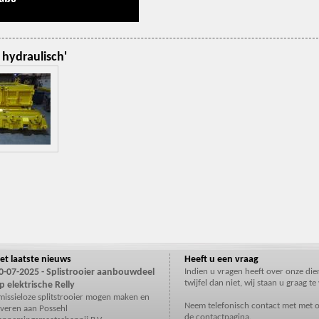
 hydraulisch'
et laatste nieuws
Heeft u een vraag
0-07-2025 - Splistrooier aanbouwdeel
Indien u vragen heeft over onze di
twijfel dan niet, wij staan u graag t
p elektrische Relly
missieloze splitstrooier mogen maken en
Neem telefonisch contact met met o
everen aan Possehl
de
contactpagina
.