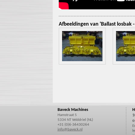
Afbeeldingen van 'Ballast losbak -
Baveck Machines
H
Hamstraat 5
1
5334 NT Velddriel (NL)
o
+31 (0)6-36430264
E
info@baveck.nl
l