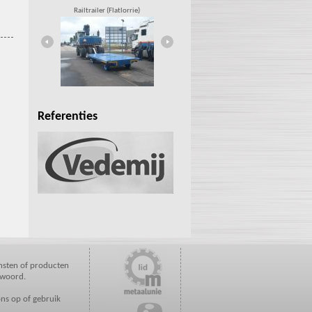
Railtrailer (Flatlorrie)
Emulsie-unit
Referenties
ensten of producten
e woord.
ns op of gebruik